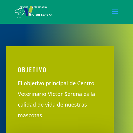
OBJETIVO
El objetivo principal de Centro
Veterinario Víctor Serena es la
calidad de vida de nuestras
mascotas.