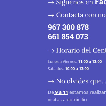
Fa
→ Síguenos en
→ Contacta con no
967 300 878
661 854 073
→ Horario del Cen
Lunes a Viernes:
11:00 a 13:00
Sábados:
10:00 a 13:00
→ No olvides que
De
9 a 11
estamos realizan
visitas a domicilio