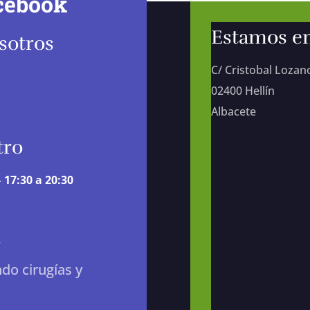
cebook
Estamos e
sotros
C/ Cristobal Lozan
02400 Hellín
Albacete
tro
—
17:30 a 20:30
…
do cirugías y