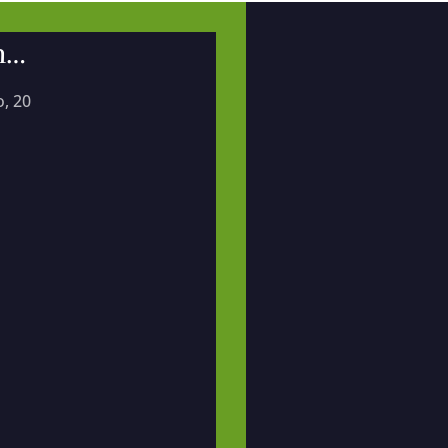
n…
o, 20