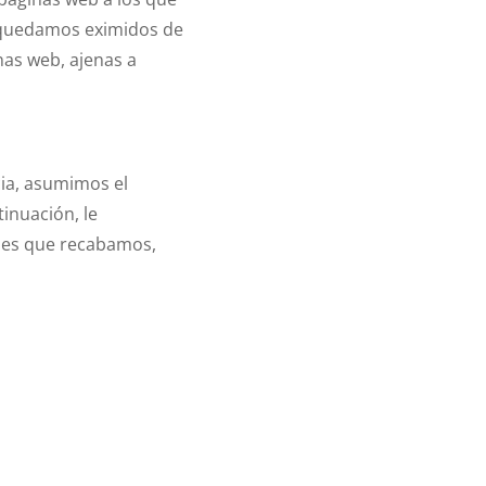
e quedamos eximidos de
nas web, ajenas a
ia, asumimos el
inuación, le
ales que recabamos,